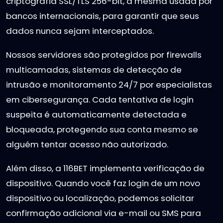
criptografia SSL/TLS 256-bit, a mesma usada por
bancos internacionais, para garantir que seus
dados nunca sejam interceptados.
Nossos servidores são protegidos por firewalls
multicamadas, sistemas de detecção de
intrusão e monitoramento 24/7 por especialistas
em cibersegurança. Cada tentativa de login
suspeita é automaticamente detectada e
bloqueada, protegendo sua conta mesmo se
alguém tentar acesso não autorizado.
Além disso, a 116BET implementa verificação de
dispositivo. Quando você faz login de um novo
dispositivo ou localização, podemos solicitar
confirmação adicional via e-mail ou SMS para