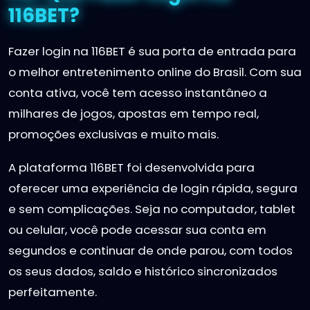
116BET?
Fazer login na 116BET é sua porta de entrada para
o melhor entretenimento online do Brasil. Com sua
conta ativa, você tem acesso instantâneo a
milhares de jogos, apostas em tempo real,
promoções exclusivas e muito mais.
A plataforma 116BET foi desenvolvida para
oferecer uma experiência de login rápida, segura
e sem complicações. Seja no computador, tablet
ou celular, você pode acessar sua conta em
segundos e continuar de onde parou, com todos
os seus dados, saldo e histórico sincronizados
perfeitamente.