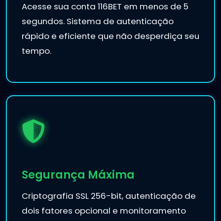
Acesse sua conta 116BET em menos de 5
segundos. Sistema de autenticação
rápido e eficiente que não desperdiça seu
tempo.
Segurança Máxima
Criptografia SSL 256-bit, autenticação de
dois fatores opcional e monitoramento