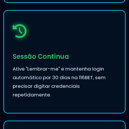
Sessão Contínua
Ative "Lembrar-me" e mantenha login
automático por 30 dias na 116BET, sem
precisar digitar credenciais
repetidamente.