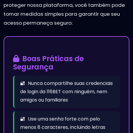
proteger nossa plataforma, você também pode
tomar medidas simples para garantir que seu
acesso permaneça seguro:
Boas Práticas de
Segurança
Nunca compartilhe suas credenciais
de login da 116BET com ninguém, nem
amigos ou familiares
Use uma senha forte com pelo
menos 8 caracteres, incluindo letras