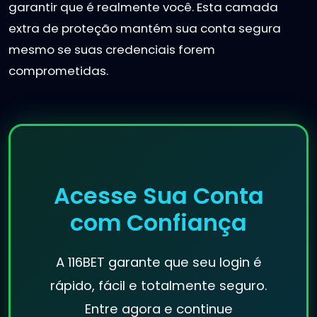
garantir que é realmente você. Esta camada
extra de proteção mantém sua conta segura
mesmo se suas credenciais forem
comprometidas.
Acesse Sua Conta
com Confiança
A 116BET garante que seu login é
rápido, fácil e totalmente seguro.
Entre agora e continue