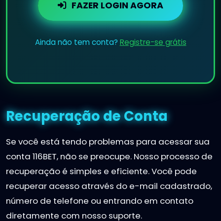
FAZER LOGIN AGORA
Ainda não tem conta?
Registre-se grátis
Recuperação de Conta
Se você está tendo problemas para acessar sua
conta 116BET, não se preocupe. Nosso processo de
recuperação é simples e eficiente. Você pode
recuperar acesso através do e-mail cadastrado,
número de telefone ou entrando em contato
diretamente com nosso suporte.