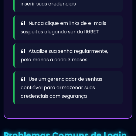
inserir suas credenciais
Nunca clique em links de e-mails
suspeitos alegando ser da 116BET
Atualize sua senha regularmente,
pelo menos a cada 3 meses
Use um gerenciador de senhas
confiável para armazenar suas
credenciais com segurança
Problemas Comuns de Login