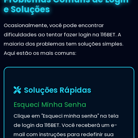
e Soluções
Ocasionalmente, você pode encontrar
dificuldades ao tentar fazer login na 116BET. A
maioria dos problemas tem soluções simples.
Aqui estão os mais comuns:
Soluções Rápidas
Esqueci Minha Senha
Clique em "Esqueci minha senha" na tela
de login da 116BET. Você receberá um e-
mail com instruções para redefinir sua