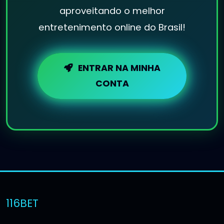
aproveitando o melhor
entretenimento online do Brasil!
ENTRAR NA MINHA
CONTA
116BET